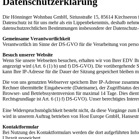
Datenschutzerklärung
Die Hönninger Wohnbau GmbH, Siriusstraße 15, 85614 Kirchseeon fre
Datenschutz ist für uns mehr als ein Lippenbekenntnis, deshalb nehme
datenschutzrechtlichen Bestimmungen insbesondere der Datenschut
Gemeinsame Verantwortlichkeit
Verantwortlich im Sinne der DS-GVO für die Verarbeitung von per
Besuch unserer Website
Wenn Sie unsere Webseiten besuchen, erhalten wir von Ihrer EDV Ihre
angezeigt wird (Art. 6 (1) b) und f) DS-GVO). Die vorübergehende S
kann Ihre IP-Adresse für die Dauer der Sitzung gespeichert bleiben m
Die von uns genutzten Webserver speichern Ihre IP-Adresse zusamm
Rechner übermittelte Eingabewerte (Dateiname), der Zugriffstatus de
Browser- und Betriebssystemversion für maximal 14 Tage. Dies dient
Rechtsgrundlage ist Art. 6 (1) f) DS-GVO). Unser berechtigtes Intere
Eine Widerspruchsmöglichkeit besteht nicht, da diese Vorgänge zum 
wird in unserem Auftrag betrieben von Host Europe GmbH, Hansestra
Kontaktformular
Bei Nutzung des Kontaktformulars werden die dort aufgeführten Inf
Uhrzeit gespeichert.