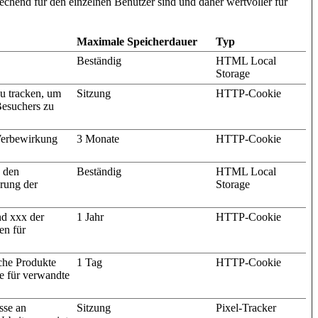
chend für den einzelnen Benutzer sind und daher wertvoller für
Maximale Speicherdauer
Typ
Beständig
HTML Local
Storage
u tracken, um
Sitzung
HTTP-Cookie
Besuchers zu
Werbewirkung
3 Monate
HTTP-Cookie
d den
Beständig
HTML Local
erung der
Storage
d xxx der
1 Jahr
HTTP-Cookie
en für
che Produkte
1 Tag
HTTP-Cookie
e für verwandte
sse an
Sitzung
Pixel-Tracker