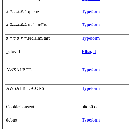
#.#-#-#-#-#.queue
Typeform
#.#-#-#-#-#.reclaimEnd
Typeform
#.#-#-#-#-#.reclaimStart
Typeform
_cfuvid
Elfsight
AWSALBTG
Typeform
AWSALBTGCORS
Typeform
CookieConsent
alto30.de
debug
Typeform