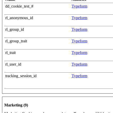
dd_cookie_test_#
Typeform
rl_anonymous_id
Typeform
rl_group_id
Typeform
rl_group_trait
Typeform
rl_trait
Typeform
rl_user_id
Typeform
tracking_session_id
Typeform
Marketing (9)