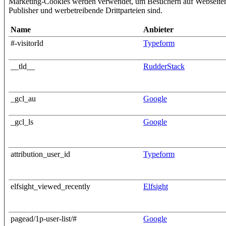
Marketing-Cookies werden verwendet, um Besuchern auf Webseiten zu
Publisher und werbetreibende Drittparteien sind.
Name
Anbieter
#-visitorId
Typeform
__tld__
RudderStack
_gcl_au
Google
_gcl_ls
Google
attribution_user_id
Typeform
elfsight_viewed_recently
Elfsight
pagead/1p-user-list/#
Google