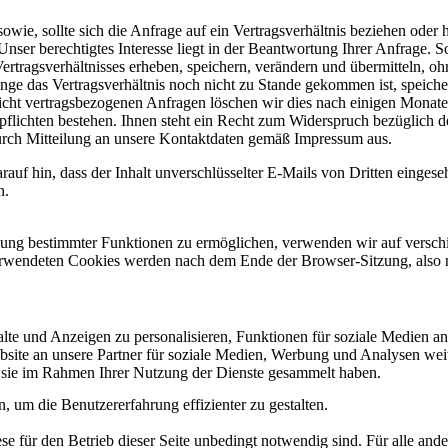
owie, sollte sich die Anfrage auf ein Vertragsverhältnis beziehen oder
Unser berechtigtes Interesse liegt in der Beantwortung Ihrer Anfrage. 
tragsverhältnisses erheben, speichern, verändern und übermitteln, oh
olange das Vertragsverhältnis noch nicht zu Stande gekommen ist, speic
 nicht vertragsbezogenen Anfragen löschen wir dies nach einigen Mona
flichten bestehen. Ihnen steht ein Recht zum Widerspruch bezüglich de
durch Mitteilung an unsere Kontaktdaten gemäß Impressum aus.
arauf hin, dass der Inhalt unverschlüsselter E-Mails von Dritten einge
n.
zung bestimmter Funktionen zu ermöglichen, verwenden wir auf verschi
verwendeten Cookies werden nach dem Ende der Browser-Sitzung, also 
e und Anzeigen zu personalisieren, Funktionen für soziale Medien anb
te an unsere Partner für soziale Medien, Werbung und Analysen weite
ie sie im Rahmen Ihrer Nutzung der Dienste gesammelt haben.
 um die Benutzererfahrung effizienter zu gestalten.
e für den Betrieb dieser Seite unbedingt notwendig sind. Für alle and