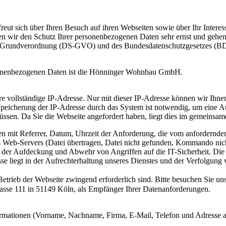
ut sich über Ihren Besuch auf ihren Webseiten sowie über Ihr Inter
n wir den Schutz Ihrer personenbezogenen Daten sehr ernst und gehen m
z-Grundverordnung (DS-GVO) und des Bundesdatenschutzgesetzes (BDS
sonenbezogenen Daten ist die Hönninger Wohnbau GmbH.
 vollständige IP-Adresse. Nur mit dieser IP-Adresse können wir Ihnen
peicherung der IP-Adresse durch das System ist notwendig, um eine Au
üssen. Da Sie die Webseite angefordert haben, liegt dies im gemeinsame
en mit Referrer, Datum, Uhrzeit der Anforderung, die vom anfordern
s Web-Servers (Datei übertragen, Datei nicht gefunden, Kommando nicht
 der Aufdeckung und Abwehr von Angriffen auf die IT-Sicherheit. Die
sse liegt in der Aufrechterhaltung unseres Dienstes und der Verfolgung 
Betrieb der Webseite zwingend erforderlich sind. Bitte besuchen Sie 
sse 111 in 51149 Köln, als Empfänger Ihrer Datenanforderungen.
ormationen (Vorname, Nachname, Firma, E-Mail, Telefon und Adresse a